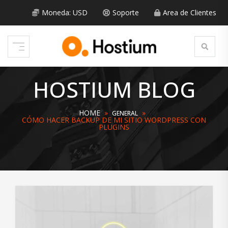
Skip
to
Moneda: USD
Soporte
Area de Clientes
content
HOSTIUM BLOG
HOME
»
»
GENERAL
CÓMO HACER BACKUP DE MI SITIO WORDPRESS CON
PLUGINS