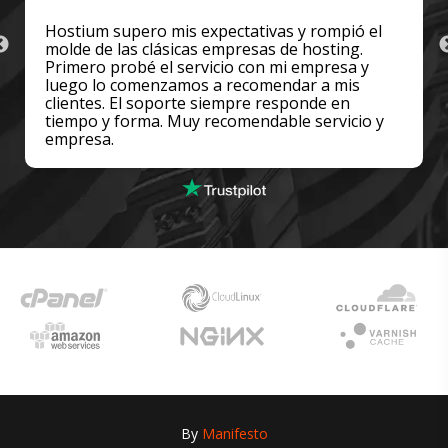
tativas y rompió el
Soy clienta desde hace muchos 
resas de hosting.
es EXCELENTE! Muy buena ate
 con mi empresa y
a la perfección. Las pocas vec
ecomendar a mis
ayuda, los chicos de soporte 
pre responde en
respondieron rapidísimo y con
mendable servicio y
predisposición.
By
Manifesto