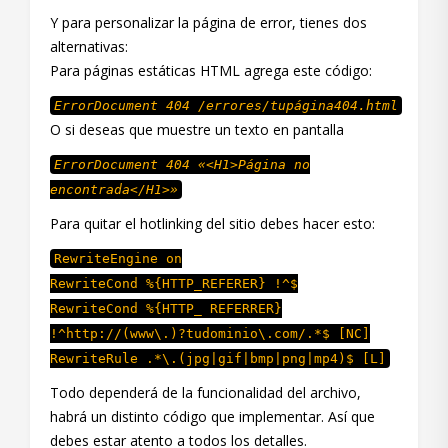
Y para personalizar la página de error, tienes dos
alternativas:
Para páginas estáticas HTML agrega este código:
ErrorDocument 404 /errores/tupágina404.html
O si deseas que muestre un texto en pantalla
ErrorDocument 404 «<H1>Página no
encontrada</H1>»
Para quitar el hotlinking del sitio debes hacer esto:
RewriteEngine on
RewriteCond %{HTTP_REFERER} !^$
RewriteCond %{HTTP_ REFERRER}
!^http://(www\.)?tudominio\.com/.*$ [NC]
RewriteRule .*\.(jpg|gif|bmp|png|mp4)$ [L]
Todo dependerá de la funcionalidad del archivo,
habrá un distinto código que implementar. Así que
debes estar atento a todos los detalles.