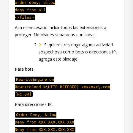
order deny, allow
deny from all
</files>
Acá es necesario incluir todas las extensiones a
proteger. No olvides separarlas con líneas.
Si quieres restringir alguna actividad
sospechosa como bots o direcciones IP,
agrega este blindaje:
Para bots,
RewriteEngine on
RewriteCond %{HTTP_REFERER} xxxxxxx\.com
[NC,OR]
Para direcciones IP,
Order Deny, Allow
Deny from XXX.XXX.XXX.XXX
Deny from XXX.XXX.XXX.XXX