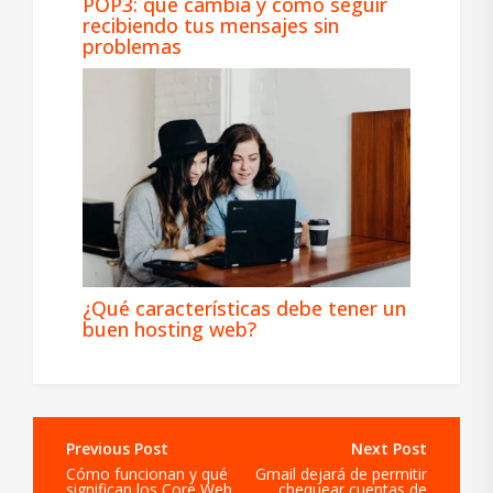
POP3: qué cambia y cómo seguir
recibiendo tus mensajes sin
problemas
¿Qué características debe tener un
buen hosting web?
Navegación
de
Cómo funcionan y qué
Gmail dejará de permitir
entradas
significan los Core Web
chequear cuentas de