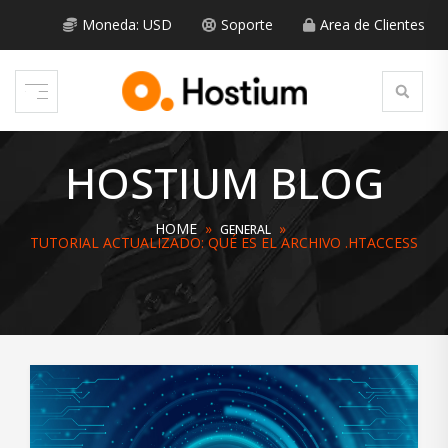
Skip
to
Moneda: USD
Soporte
Area de Clientes
content
HOSTIUM BLOG
HOME
»
»
GENERAL
TUTORIAL ACTUALIZADO: QUÉ ES EL ARCHIVO .HTACCESS