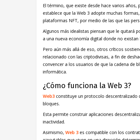
El término, que existe desde hace varios años,
establece que la Web 3 adopte muchas formas, e
plataformas NFT, por medio de las que las pers
Algunos más idealistas piensan que le quitará po
a una nueva economía digital donde no existan 
Pero aún más allá de eso, otros críticos sostie
relacionado con las criptodivisas, a fin de deshac
convencer a los usuarios de que la cadena de bl
informática.
¿Cómo funciona la Web 3?
Web3
constituye un protocolo descentralizado d
bloques.
Esta permite construir aplicaciones descentrali
inactividad.
Asimismo,
Web 3
es compatible con los contrat
ejecutables que viven en una dirección determin