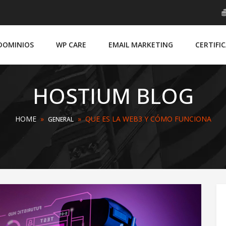
DOMINIOS
WP CARE
EMAIL MARKETING
CERTIFI
HOSTIUM BLOG
HOME
»
»
QUE ES LA WEB3 Y CÓMO FUNCIONA
GENERAL