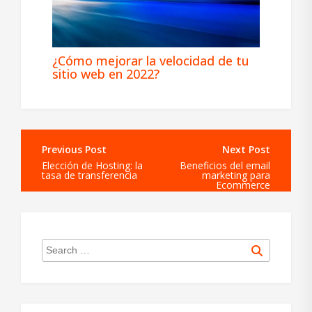
¿Cómo mejorar la velocidad de tu
sitio web en 2022?
Navegación
de
Elección de Hosting: la
Beneficios del email
entradas
tasa de transferencia
marketing para
Ecommerce
Search
Search
for: