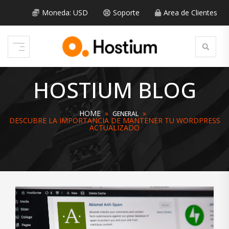
Skip
to
Moneda: USD
Soporte
Area de Clientes
content
HOSTIUM BLOG
HOME
»
»
GENERAL
DESCUBRE LA IMPORTANCIA DE MANTENER TU WORDPRESS
ACTUALIZADO