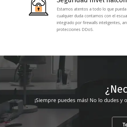
Estamos atentos a todo lo que pueda
cualquier duda contamos con el escua
integrado por firewalls inteligentes, an
protecciones DDoS.
¿Nec
¡Siempre puedes más! No lo dudes y o
T