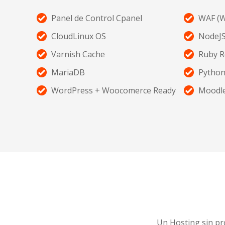
Panel de Control Cpanel
WAF (W
CloudLinux OS
NodeJS
Varnish Cache
Ruby R
MariaDB
Python
WordPress + Woocomerce Ready
Moodle
Un Hosting sin pr