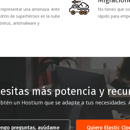
 representar una amenaza. Ante
No tienes que so
drón de superhéroes en la nube
rápido para empe
tivirus, antimalware y
esitas más potencia y recu
btén un Hostium que se adapte a tus necesidades. Aj
engo preguntas, ayúdame
Quiero Elastic Clo