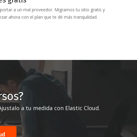
portar a un mal proveedor. Migramos tu sitio gratis y
zar ahora con el plan que te dé más tranquilidad.
rsos?
ustalo a tu medida con Elastic Cloud.
ud